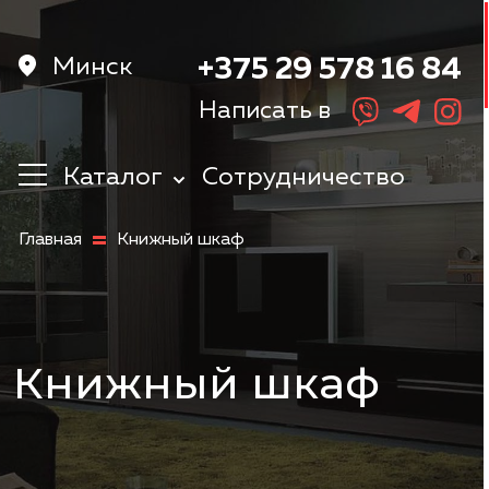
Минск
+375 29 578 16 84
Написать в
Каталог
Сотрудничество
Кухни
Главная
Книжный шкаф
Корпусная
мебель
Мебель в
прихожую
Шкафы
Книжный шкаф
Мебель в
спальню
Детская мебель