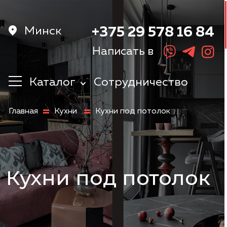
Минск
+375 29 578 16 84
Написать в
Каталог
Сотрудничество
Кухни
Главная
Кухни
Кухни под потолок
Корпусная
мебель
Мебель в
прихожую
Шкафы
Кухни под потолок
Мебель в
спальню
Детская мебель