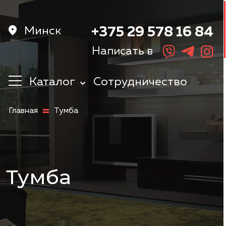
Минск
+375 29 578 16 84
Написать в
Каталог
Сотрудничество
Кухни
Главная
Тумба
Корпусная
мебель
Мебель в
прихожую
Шкафы
Тумба
Мебель в
спальню
Детская мебель