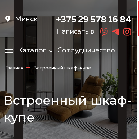
Минск
+375 29 578 16 84
Написать в
Каталог
Сотрудничество
Кухни
Главная
Встроенный шкаф-купе
Корпусная
мебель
Мебель в
прихожую
Встроенный шкаф-
Шкафы
Мебель в
купе
спальню
Детская мебель