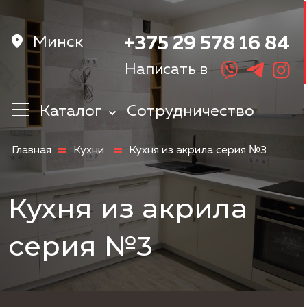
Минск
+375 29 578 16 84
Написать в
Каталог
Сотрудничество
Кухни
Главная
Кухни
Кухня из акрила серия №3
Корпусная
мебель
Мебель в
Кухня из акрила
прихожую
Шкафы
серия №3
Мебель в
спальню
Детская мебель