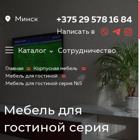
Минск
+375 29 578 16 84
Написать в
Каталог
Сотрудничество
Кухни
Главная
Корпусная мебель
Корпусная
Мебель для гостиной
мебель
Мебель для гостиной серия №5
Мебель в
прихожую
Шкафы
Мебель для
Мебель в
спальню
гостиной серия
Детская мебель