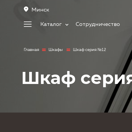
Минск
Каталог
Сотрудничество
Кухни
Корпусная мебель
Мебель в прихожую
Главная
Шкафы
Шкаф серия №12
Шкафы
Мебель в спальню
Шкаф сери
Детская мебель