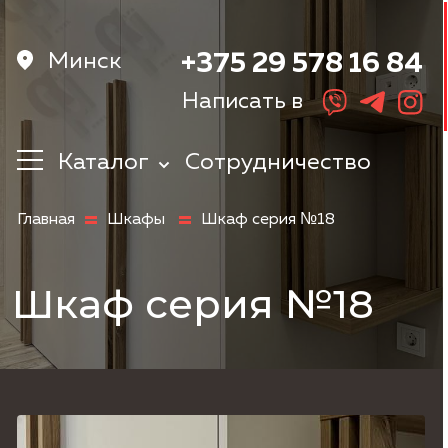
Минск
+375 29 578 16 84
Написать в
Каталог
Сотрудничество
Кухни
Главная
Шкафы
Шкаф серия №18
Корпусная
мебель
Мебель в
Шкаф серия №18
прихожую
Шкафы
Мебель в
спальню
Детская мебель