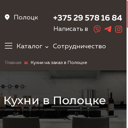
Полоцк
+375 29 578 16 84
Написать в
Каталог
Сотрудничество
Кухни
Главная
Кухни на заказ в Полоцке
Корпусная
мебель
Мебель в
прихожую
Шкафы
Кухни в Полоцке
Мебель в
спальню
Детская мебель