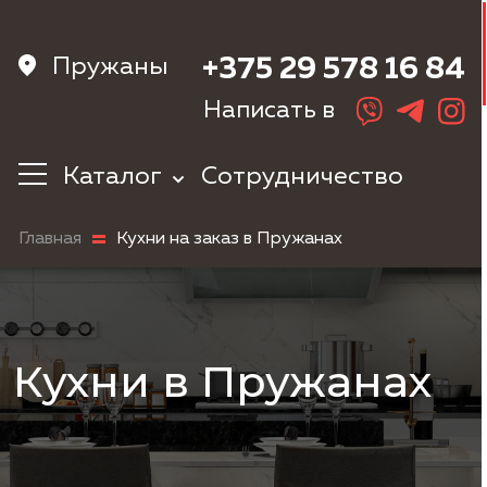
Пружаны
+375 29 578 16 84
Написать в
Каталог
Сотрудничество
Кухни
Главная
Кухни на заказ в Пружанах
Корпусная
мебель
Мебель в
прихожую
Шкафы
Кухни в Пружанах
Мебель в
спальню
Детская мебель