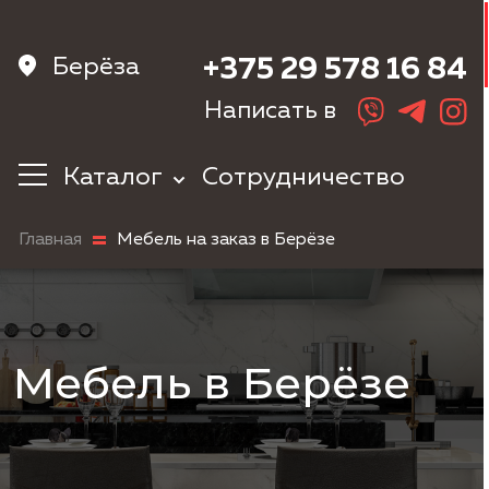
Берёза
+375 29 578 16 84
Написать в
Каталог
Сотрудничество
Кухни
Главная
Мебель на заказ в Берёзе
Корпусная
мебель
Мебель в
прихожую
Шкафы
Мебель в Берёзе
Мебель в
спальню
Детская мебель