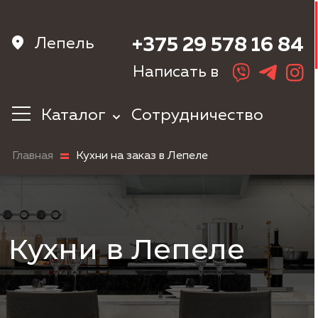
Лепель
+375 29 578 16 84
Написать в
Каталог
Сотрудничество
Кухни
Главная
Кухни на заказ в Лепеле
Корпусная
мебель
Мебель в
прихожую
Шкафы
Кухни в Лепеле
Мебель в
спальню
Детская мебель