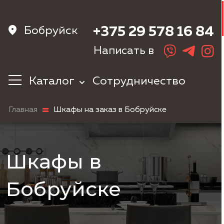
Бобруйск
+375 29 578 16 84
Написать в
Каталог
Сотрудничество
Кухни
Главная
Шкафы на заказ в Бобруйске
Корпусная
мебель
Мебель в
прихожую
Шкафы в
Шкафы
Мебель в
Бобруйске
спальню
Детская мебель