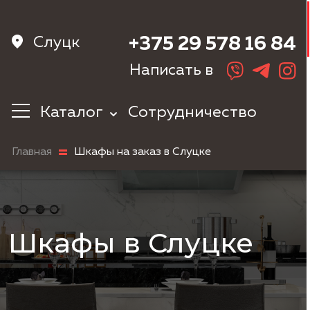
Слуцк
+375 29 578 16 84
Написать в
Каталог
Сотрудничество
Кухни
Главная
Шкафы на заказ в Слуцке
Корпусная
мебель
Мебель в
прихожую
Шкафы
Шкафы в Слуцке
Мебель в
спальню
Детская мебель