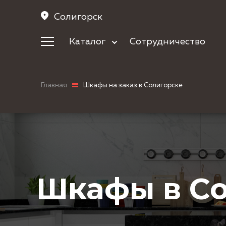
Солигорск
Каталог
Сотрудничество
Кухни
Корпусная мебель
Мебель в прихожую
Главная
Шкафы на заказ в Солигорске
Шкафы
Мебель в спальню
Детская мебель
Шкафы в С