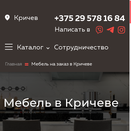
Кричев
+375 29 578 16 84
Написать в
Каталог
Сотрудничество
Кухни
Главная
Мебель на заказ в Кричеве
Корпусная
мебель
Мебель в
прихожую
Шкафы
Мебель в Кричеве
Мебель в
спальню
Детская мебель