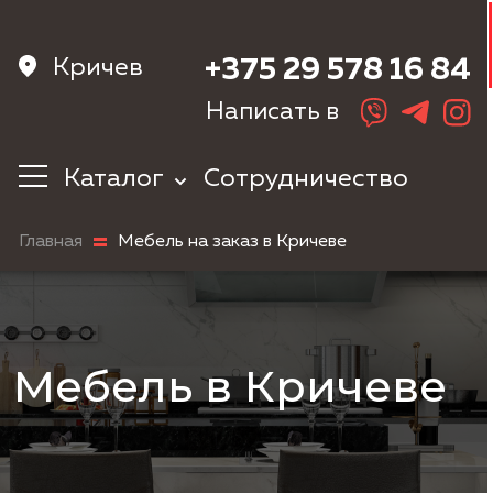
Кричев
+375 29 578 16 84
Написать в
Каталог
Сотрудничество
Кухни
Главная
Мебель на заказ в Кричеве
Корпусная
мебель
Мебель в
прихожую
Шкафы
Мебель в Кричеве
Мебель в
спальню
Детская мебель